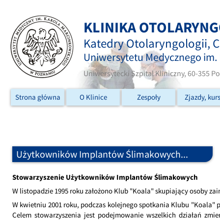
KLINIKA OTOLARYNG
Katedry Otolaryngologii, C
Uniwersytetu Medycznego im.
Uniwersytecki Szpital Kliniczny, 60-355 P
Strona główna
O Klinice
Zespoły
Zjazdy, kur
Użytkowników Implantów Ślimakowych...
Stowarzyszenie Użytkowników Implantów Ślimakowych
W listopadzie 1995 roku założono Klub "Koala" skupiający osoby z
W kwietniu 2001 roku, podczas kolejnego spotkania Klubu "Koala"
Celem stowarzyszenia jest podejmowanie wszelkich działań zmier