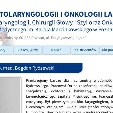
OTOLARYNGOLOGII I ONKOLOGII 
ryngologii, Chirurgii Głowy i Szyi oraz On
Medycznego im. Karola Marcinkowskiego w Pozna
l Kliniczny, 60-355 Poznań, ul. Przybyszewskiego 49
poły
Zjazdy, kursy
Nauka
Dla studentów
Dla pa
ab. med. Bogdan Rydzewski
Przekazujemy bardzo dla nas smutną wiadomość
Rydzewskiego. Pracował On po zakończeniu studiów w
specjalizację, doktorat i habilitację, następn
laryngologicznego Szpitala Miejskiego im. Franci
emeryturę. Był pierwszym polskim laryngologiem, k
i cenionym otologiem. Swoje umiejętności zdob
Humboldta. Bardzo lubiany przez współpracowników