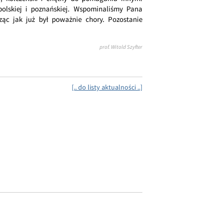
i polskiej i poznańskiej. Wspominaliśmy Pana
dząc jak już był poważnie chory. Pozostanie
prof. Witold Szyfter
[.. do listy aktualności ..]