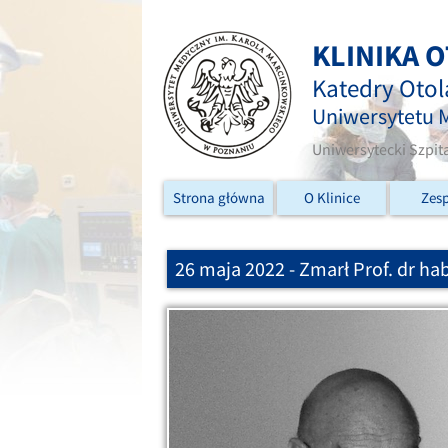
KLINIKA 
Katedry Otola
Uniwersytetu 
Uniwersytecki Szpita
Strona główna
O Klinice
Zes
26 maja 2022 - Zmarł Prof. dr h