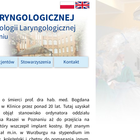
LARYNGOLOGICZNEJ
kologii Laryngologicznej
niu
cjentów
Stowarzyszenia
Kontakt
 o śmierci prof. dra hab. med. Bogdana
 Klinice przez ponad 20 lat. Tutaj uzyskał
ie objął stanowisko ordynatora oddziału
szka Raszei w Poznaniu aż do przejścia na
tóry wszczepił implant kostny. Był znanym
ywał m.in. w Wurzburgu na stypendium im
, koleżeński i chętny do pomagania innym.